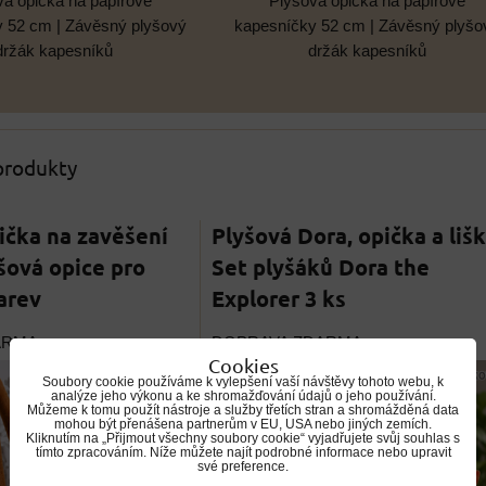
Plyšová opička na papírové
vá opička na papírové
kapesníčky 52 cm | Závěsný plyšo
 52 cm | Závěsný plyšový
držák kapesníků
držák kapesníků
 produkty
ička na zavěšení
Plyšová Dora, opička a lišk
yšová opice pro
Set plyšáků Dora the
barev
Explorer 3 ks
ARMA
DOPRAVA ZDARMA
Cookies
Soubory cookie používáme k vylepšení vaší návštěvy tohoto webu, k
analýze jeho výkonu a ke shromažďování údajů o jeho používání.
Můžeme k tomu použít nástroje a služby třetích stran a shromážděná data
mohou být přenášena partnerům v EU, USA nebo jiných zemích.
Kliknutím na „Přijmout všechny soubory cookie“ vyjadřujete svůj souhlas s
tímto zpracováním. Níže můžete najít podrobné informace nebo upravit
své preference.