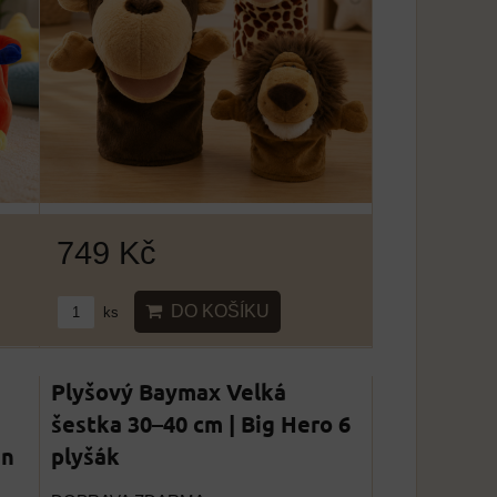
749 Kč
DO KOŠÍKU
ks
Plyšový Baymax Velká
šestka 30–40 cm | Big Hero 6
an
plyšák