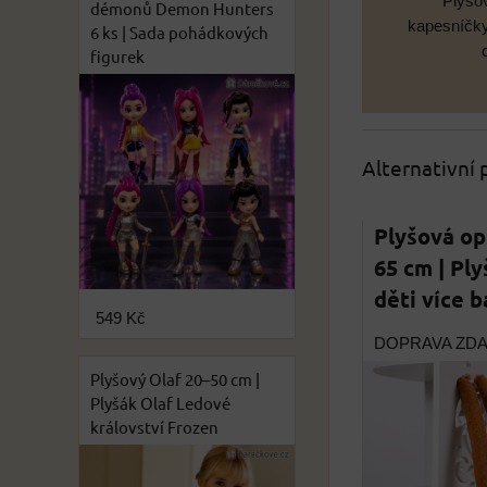
Plyšo
démonů Demon Hunters
kapesníčky
6 ks | Sada pohádkových
figurek
Alternativní
Plyšová op
65 cm | Pl
děti více 
549 Kč
DOPRAVA ZD
Plyšový Olaf 20–50 cm |
Plyšák Olaf Ledové
království Frozen