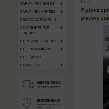
Úvod
DÁRKY PRO HOLKY
Plyšová opi
DÁRKY NEJMENŠÍM
plyšový drž
OSLAVA NAROZENIN
NEJOBLÍBENĚJŠÍ
HRAČKY
> PLYŠOVÉ HRAČKY
> DO POKOJÍČKU...
> DO ŠKOLY...
> OBLEČENÍ