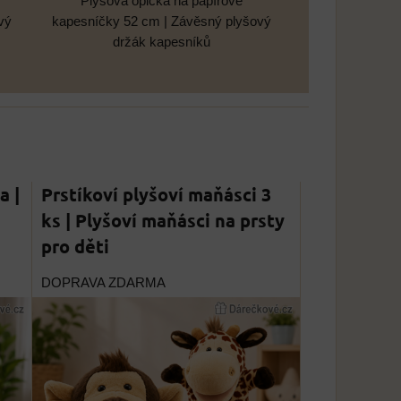
Plyšová opička na papírové
vý
kapesníčky 52 cm | Závěsný plyšový
držák kapesníků
a |
Prstíkoví plyšoví maňásci 3
ks | Plyšoví maňásci na prsty
pro děti
DOPRAVA ZDARMA