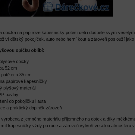
á opička na papírové kapesníčky potěší děti i dospělé svým vesel
živí dětský pokojíček, auto nebo herní kout a zároveň poslouží jako
lyšovou opičku oblíbí:
 plyšové opičky
cca 52 cm
k patě cca 35 cm
k na papírové kapesníčky
ý plyšový materiál
PP bavlny
ení do pokojíčku i auta
race a praktický doplněk zároveň
e vyrobena z jemného materiálu příjemného na dotek a díky měkkému 
mít kapesníčky vždy po ruce a zároveň vytvoří veselou atmosféru v