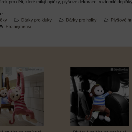
árek pro děti, které milují opičky, plyšové dekorace, roztomilé doplň
ie
ačky
Dárky pro kluky
Dárky pro holky
Plyšové h
Pro nejmenší