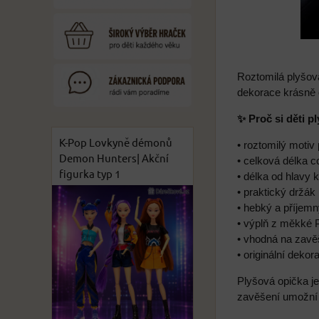
Roztomilá plyšov
dekorace krásně o
✨ Proč si děti p
K-Pop Lovkyně démonů
• roztomilý motiv
Demon Hunters| Akční
• celková délka 
figurka typ 1
• délka od hlavy 
• praktický držá
• hebký a příjemn
• výplň z měkké 
• vhodná na zavěš
• originální deko
Plyšová opička j
zavěšení umožní 