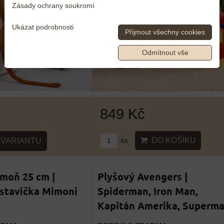
Zásady ochrany soukromí
Ukázat podrobnosti
Přijmout všechny cookies
Odmítnout vše
849 Kč
DO KOŠÍKU
VARIANTU
ks
moň 25 cm |
Plyšový Avengers |
stavička Mimoni
Spiderman, Iron Man,
Kapitán Amerika, Superm