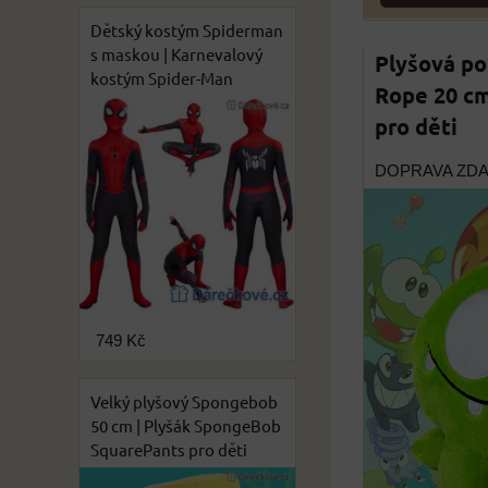
Dětský kostým Spiderman
s maskou | Karnevalový
Plyšová po
kostým Spider-Man
Rope 20 c
pro děti
DOPRAVA ZD
749 Kč
Velký plyšový Spongebob
50 cm | Plyšák SpongeBob
SquarePants pro děti