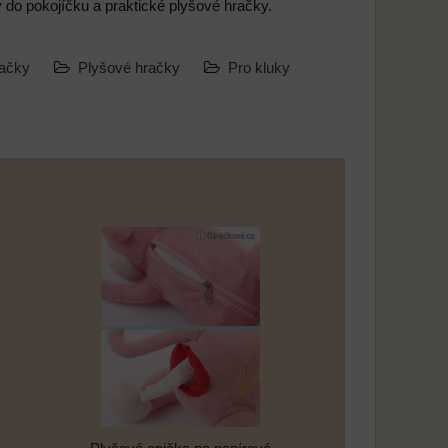
ky do pokojíčku a praktické plyšové hračky.
račky
Plyšové hračky
Pro kluky