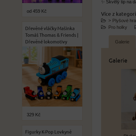
✨ Skvělý tip na d
od 459 Kč
Více z kategor
> Plyšové hr
Pro holky
Dřevěné vláčky Mašinka
Tomáš Thomas & Friends |
Dřevěné lokomotivy
Galerie
Galerie
329 Kč
Figurky K-Pop Lovkyně