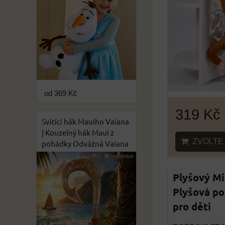
od 369 Kč
319 Kč
Svítící hák Mauiho Vaiana
| Kouzelný hák Maui z
ZVOLTE 
pohádky Odvážná Vaiana
Plyšový Mi
Plyšová po
pro děti