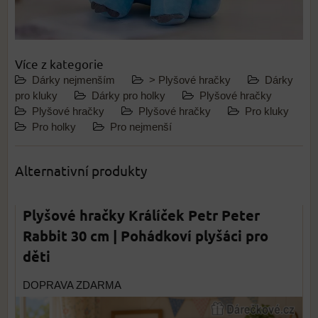
Více z kategorie
Dárky nejmenším
> Plyšové hračky
Dárky
pro kluky
Dárky pro holky
Plyšové hračky
Plyšové hračky
Plyšové hračky
Pro kluky
Pro holky
Pro nejmenší
Alternativní produkty
Plyšové hračky Králíček Petr Peter
Rabbit 30 cm | Pohádkoví plyšáci pro
děti
DOPRAVA ZDARMA