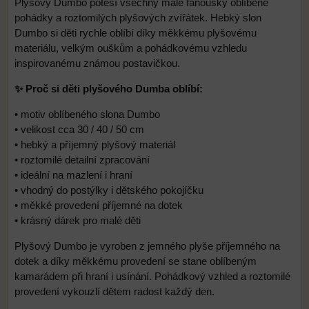
Plyšový Dumbo potěší všechny malé fanoušky oblíbené
pohádky a roztomilých plyšových zvířátek. Hebký slon
Dumbo si děti rychle oblíbí díky měkkému plyšovému
materiálu, velkým ouškům a pohádkovému vzhledu
inspirovanému známou postavičkou.
✨ Proč si děti plyšového Dumba oblíbí:
• motiv oblíbeného slona Dumbo
• velikost cca 30 / 40 / 50 cm
• hebký a příjemný plyšový materiál
• roztomilé detailní zpracování
• ideální na mazlení i hraní
• vhodný do postýlky i dětského pokojíčku
• měkké provedení příjemné na dotek
• krásný dárek pro malé děti
Plyšový Dumbo je vyroben z jemného plyše příjemného na
dotek a díky měkkému provedení se stane oblíbeným
kamarádem při hraní i usínání. Pohádkový vzhled a roztomilé
provedení vykouzlí dětem radost každý den.