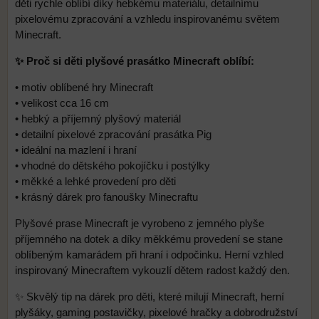
děti rychle oblíbí díky hebkému materiálu, detailnímu
pixelovému zpracování a vzhledu inspirovanému světem
Minecraft.
✨ Proč si děti plyšové prasátko Minecraft oblíbí:
• motiv oblíbené hry Minecraft
• velikost cca 16 cm
• hebký a příjemný plyšový materiál
• detailní pixelové zpracování prasátka Pig
• ideální na mazlení i hraní
• vhodné do dětského pokojíčku i postýlky
• měkké a lehké provedení pro děti
• krásný dárek pro fanoušky Minecraftu
Plyšové prase Minecraft je vyrobeno z jemného plyše
příjemného na dotek a díky měkkému provedení se stane
oblíbeným kamarádem při hraní i odpočinku. Herní vzhled
inspirovaný Minecraftem vykouzlí dětem radost každý den.
✨ Skvělý tip na dárek pro děti, které milují Minecraft, herní
plyšáky, gaming postavičky, pixelové hračky a dobrodružství