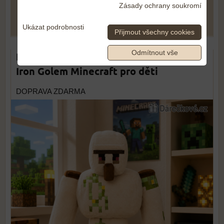
Zásady ochrany soukromí
DO KOŠÍKU
ks
Ukázat podrobnosti
Přijmout všechny cookies
Odmítnout vše
Plyšový Minecraft Golem 36 cm | Plyšák
Iron Golem Minecraft pro děti
DOPRAVA ZDARMA