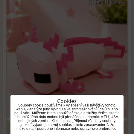
Cookies
Soubory cookie používáme k vylepšení vaší návštěvy tohoto
webu, k analýze jeho výkonu a ke shromažďování údajů o jeho
používání. Můžeme k tomu použít nástroje a služby třetích stran a
shromážděná data mohou být přenášena partnerům v EU, USA
nebo jiných zemích. Kliknutím na „Přijmout všechny soubory
cookie“ vyjadřujete svůj souhlas s tímto zpracováním. Níže
379 Kč
můžete najít podrobné informace nebo upravit své preference.