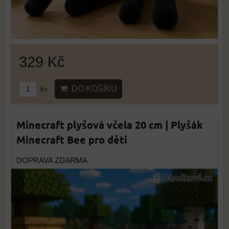
329 Kč
DO KOŠÍKU
ks
Minecraft plyšová včela 20 cm | Plyšák
Minecraft Bee pro děti
DOPRAVA ZDARMA