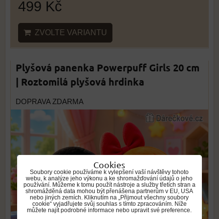
499 Kč
ZVOLTE VARIANTU
Plyšová panenka Powerpuff Girls 20 cm
| Roztomilá plyšová hrdinka
DOPRAVA ZDARMA
Cookies
Soubory cookie používáme k vylepšení vaší návštěvy tohoto
webu, k analýze jeho výkonu a ke shromažďování údajů o jeho
používání. Můžeme k tomu použít nástroje a služby třetích stran a
shromážděná data mohou být přenášena partnerům v EU, USA
nebo jiných zemích. Kliknutím na „Přijmout všechny soubory
cookie“ vyjadřujete svůj souhlas s tímto zpracováním. Níže
můžete najít podrobné informace nebo upravit své preference.