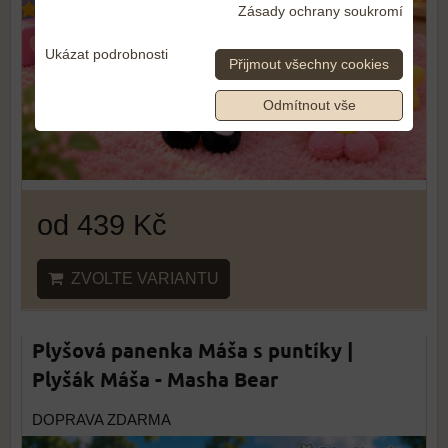
Zásady ochrany soukromí
Ukázat podrobnosti
Přijmout všechny cookies
Odmítnout vše
od 439 Kč
ZVOLTE VARIANTU
Plyšová panenka Máša s puntíky |
Plyšák Máša - Masha Bear
DOPRAVA ZDARMA