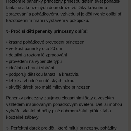
Roztomilé panenky princezny přinesou dětem svět pohádek,
fantazie a kouzelných dobrodružství. Díky krásnému
zpracování a pohádkovému vzhledu si je děti rychle oblíbí při
každodenním hraní i vystavení v pokojíčku.
✨ Proč si děti panenky princezny oblíbí:
• krásné pohádkové provedení princezen
• velikost panenky cca 20 cm
• detailní a roztomilé zpracování
• provedení na výběr dle typu
• ideální na hraní i sbírání
• podporují dětskou fantazii a kreativitu
• lehké a vhodné do dětských rukou
• skvělý dárek pro malé milovnice princezen
Panenky princezny zaujmou elegantními šaty a veselým
vzhledem inspirovaným pohádkovým světem. Děti si mohou
vytvářet vlastní příběhy plné dobrodružství, přátelství a
kouzelné zábavy.
✨ Perfektní dárek pro děti, které milují princezny, pohádky,