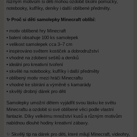
různým motivům si děti mohou ozdobit školní pomůcky,
notebooky, kufříky, deníky i další oblíbené předměty.
✨ Proč si děti samolepky Minecraft oblíbí:
• motiv oblíbené hry Minecraft
• balení obsahuje 100 ks samolepek
• velikost samolepek cca 3–7 cm
• inspirováno světem kostiček a dobrodružství
• vhodné na zdobení sešitů a deníků
• ideální pro kreativní tvoření
• skvělé na notebooky, kufříky i další předměty
• oblíbený motiv mezi hráči Minecraftu
• vhodné ke sbírání a výměně s kamarády
• skvělý drobný dárek pro děti
Samolepky umožní dětem vyjádřit svou lásku ke světu
Minecraftu a ozdobit si své oblíbené věci podle vlastní
fantazie. Díky velkému množství kusů a různým motivům
nabídnou dlouhé hodiny kreativní zábavy.
✨ Skvělý tip na dárek pro děti, které milují Minecraft, videohry,