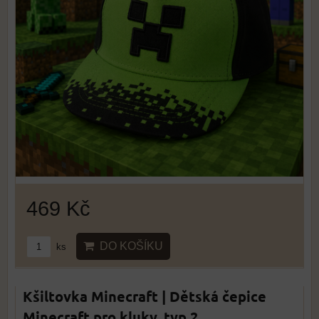
469 Kč
DO KOŠÍKU
ks
Kšiltovka Minecraft | Dětská čepice
Minecraft pro kluky, typ 2