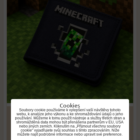
Cookies
Soubory cookie používáme k vylepšení vaší návštěvy tohoto
549 Kč
webu, k analýze jeho výkonu a ke shromažďování údajů o jeho
používání. Můžeme k tomu použít nástroje a služby třetích stran a
shromážděná data mohou být přenášena partnerům v EU, USA
nebo jiných zemích. Kliknutím na „Přijmout všechny soubory
cookie“ vyjadřujete svůj souhlas s tímto zpracováním. Níže
DO KOŠÍKU
ks
můžete najít podrobné informace nebo upravit své preference.