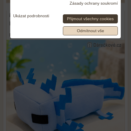
Zásady ochrany soukromí
Modrý Axolotl Minecraft 30 cm |
Ukázat podrobnosti
Přijmout všechny cookies
Plyšový Axolotl Minecraft pro děti
Odmítnout vše
DOPRAVA ZDARMA