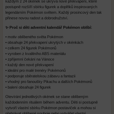
každým z 24 okének se ukrývá nové překvapení, které
postupně rozšíří sbírku figurek a doplňků inspirovaných
legendárním Pokémon světem. Každý prosincový den tak
přinese novou radost a dobrodružství.
✨ Proč si děti adventní kalendář Pokémon oblíbí:
• motiv oblíbeného světa Pokémon
• obsahuje 24 překvapení ukrytých v okénkách
• celkem 24 figurek Pokémonů
• vyroben z kvalitního ABS materiálu
• zpříjemní čekání na Vánoce
• každý den nové překvapení
• ideální pro malé trenéry Pokémonů
• podporuje sběratelskou zábavu a fantazii
• vhodný pro fanoušky Pikachu a dalších Pokémonů
• balení obsahuje 24 figurek
Otevírání jednotlivých okének se stane oblíbeným
každodenním rituálem během adventu. Děti si postupně
vytvoří vlastní sbírku Pokémon postaviček a mohou si
přehrávat oblíbené souboje nebo vytvářet vlastní