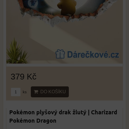
379 Kč
DO KOŠÍKU
ks
Pokémon plyšový drak žlutý | Charizard
Pokémon Dragon