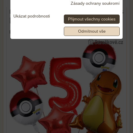
Zásady ochrany soukromí
Pokémon narozeninový set balónků 6 ks
Ukázat podrobnosti
| Výzdoba na oslavu, typ 3
Přijmout všechny cookies
Odmítnout vše
DOPRAVA ZDARMA