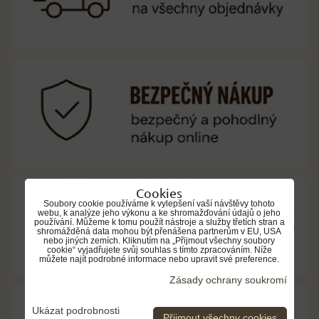
Cookies
Soubory cookie používáme k vylepšení vaší návštěvy tohoto
webu, k analýze jeho výkonu a ke shromažďování údajů o jeho
používání. Můžeme k tomu použít nástroje a služby třetích stran a
shromážděná data mohou být přenášena partnerům v EU, USA
nebo jiných zemích. Kliknutím na „Přijmout všechny soubory
cookie“ vyjadřujete svůj souhlas s tímto zpracováním. Níže
můžete najít podrobné informace nebo upravit své preference.
Zásady ochrany soukromí
Ukázat podrobnosti
Přijmout všechny cookies