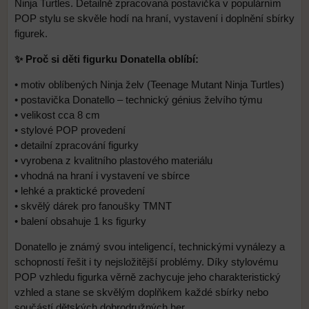
Ninja Turtles. Detailně zpracovaná postavička v populárním
POP stylu se skvěle hodí na hraní, vystavení i doplnění sbírky
figurek.
✨ Proč si děti figurku Donatella oblíbí:
• motiv oblíbených Ninja želv (Teenage Mutant Ninja Turtles)
• postavička Donatello – technický génius želvího týmu
• velikost cca 8 cm
• stylové POP provedení
• detailní zpracování figurky
• vyrobena z kvalitního plastového materiálu
• vhodná na hraní i vystavení ve sbírce
• lehké a praktické provedení
• skvělý dárek pro fanoušky TMNT
• balení obsahuje 1 ks figurky
Donatello je známý svou inteligencí, technickými vynálezy a
schopností řešit i ty nejsložitější problémy. Díky stylovému
POP vzhledu figurka věrně zachycuje jeho charakteristický
vzhled a stane se skvělým doplňkem každé sbírky nebo
součástí dětských dobrodružných her.