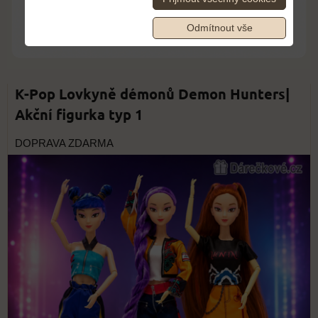
Odmítnout vše
K-Pop Lovkyně démonů Demon Hunters|
Akční figurka typ 1
DOPRAVA ZDARMA