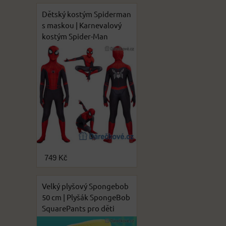
Dětský kostým Spiderman
s maskou | Karnevalový
kostým Spider-Man
749 Kč
Velký plyšový Spongebob
50 cm | Plyšák SpongeBob
SquarePants pro děti