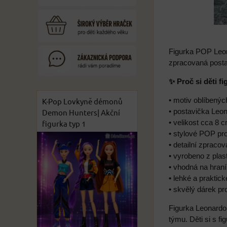
Figurka POP Leona
zpracovaná postav
✨ Proč si děti f
• motiv oblíbenýc
K-Pop Lovkyně démonů
• postavička Leo
Demon Hunters| Akční
• velikost cca 8 
figurka typ 1
• stylové POP pr
• detailní zpracov
• vyrobeno z plas
• vhodná na hraní
• lehké a praktic
• skvělý dárek pr
Figurka Leonardo
týmu. Děti si s f