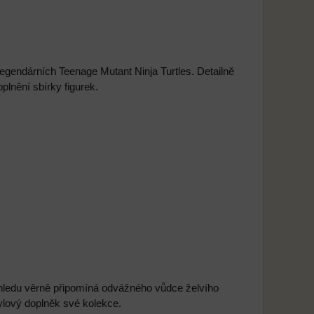
egendárních Teenage Mutant Ninja Turtles. Detailně
plnění sbírky figurek.
zhledu věrně připomíná odvážného vůdce želvího
stylový doplněk své kolekce.