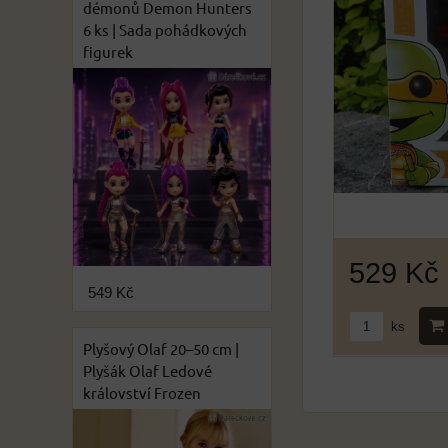
démonů Demon Hunters
6 ks | Sada pohádkových
figurek
529 Kč
549 Kč
ks
Plyšový Olaf 20–50 cm |
Plyšák Olaf Ledové
království Frozen