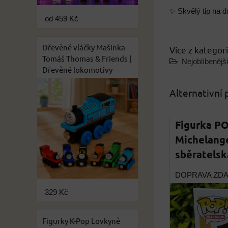
✨ Skvělý tip na dá
od 459 Kč
Dřevěné vláčky Mašinka
Více z kategor
Tomáš Thomas & Friends |
Nejoblíbenějš
Dřevěné lokomotivy
Alternativní
Figurka PO
Michelange
sběratelsk
DOPRAVA ZD
329 Kč
Figurky K-Pop Lovkyně