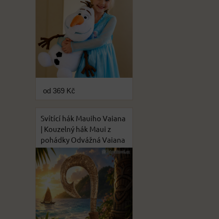
od 369 Kč
Svítící hák Mauiho Vaiana
| Kouzelný hák Maui z
pohádky Odvážná Vaiana