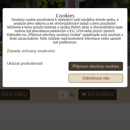
Cookies
Soubory cookie používáme k vylepšení vaší návštěvy tohoto webu, k
analýze jeho výkonu a ke shromažďování údajů o jeho používání.
Můžeme k tomu použít nástroje a služby třetích stran a shromážděná data
mohou být přenášena partnerům v EU, USA nebo jiných zemích.
Kliknutím na „Přijmout všechny soubory cookie“ vyjadřujete svůj souhlas s
tímto zpracováním. Níže můžete najít podrobné informace nebo upravit
své preference.
Zásady ochrany soukromí
Ukázat podrobnosti
Přijmout všechny cookies
529 Kč
Odmítnout vše
DO KOŠÍKU
DO KOŠÍKU
ks