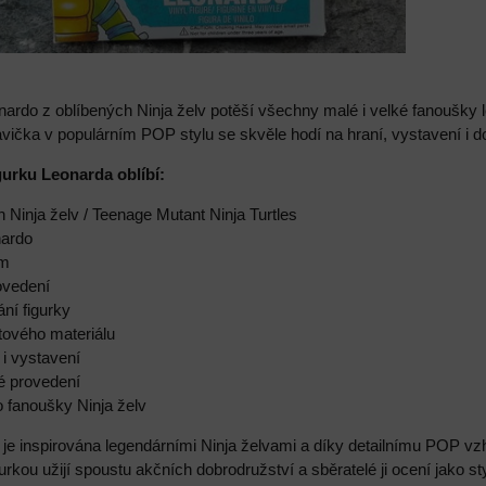
rdo z oblíbených Ninja želv potěší všechny malé i velké fanoušky l
ička v populárním POP stylu se skvěle hodí na hraní, vystavení i do
igurku Leonarda oblíbí:
h Ninja želv / Teenage Mutant Ninja Turtles
nardo
cm
ovedení
ání figurky
tového materiálu
 i vystavení
ké provedení
o fanoušky Ninja želv
 je inspirována legendárními Ninja želvami a díky detailnímu POP v
igurkou užijí spoustu akčních dobrodružství a sběratelé ji ocení jako 