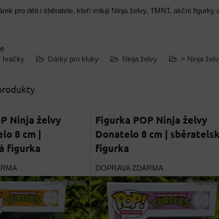
rek pro děti i sběratele, kteří milují Ninja želvy, TMNT, akční figurk
ie
í hračky
Dárky pro kluky
Ninja želvy
> Ninja žel
 produkty
P Ninja želvy
Figurka POP Ninja želvy
lo 8 cm |
Donatelo 8 cm | sběratels
á figurka
figurka
ARMA
DOPRAVA ZDARMA