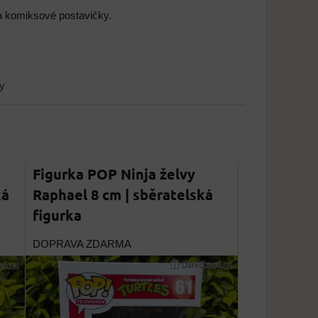
y a komiksové postavičky.
vy
Figurka POP Ninja želvy
ká
Raphael 8 cm | sběratelská
figurka
DOPRAVA ZDARMA