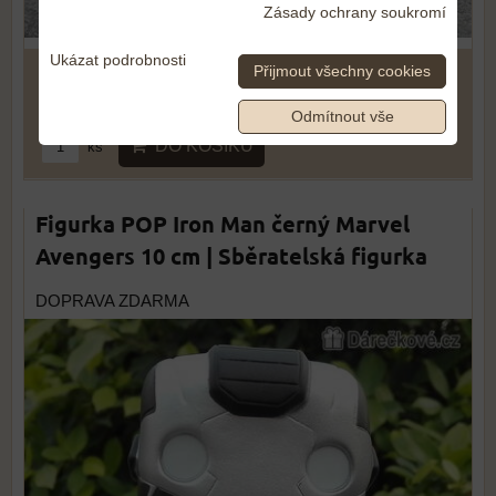
Zásady ochrany soukromí
Ukázat podrobnosti
Přijmout všechny cookies
389 Kč
Odmítnout vše
DO KOŠÍKU
ks
Figurka POP Iron Man černý Marvel
Avengers 10 cm | Sběratelská figurka
DOPRAVA ZDARMA