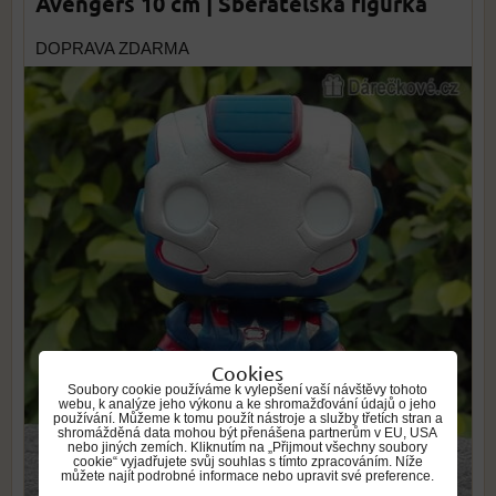
Avengers 10 cm | Sběratelská figurka
DOPRAVA ZDARMA
Cookies
Soubory cookie používáme k vylepšení vaší návštěvy tohoto
webu, k analýze jeho výkonu a ke shromažďování údajů o jeho
používání. Můžeme k tomu použít nástroje a služby třetích stran a
shromážděná data mohou být přenášena partnerům v EU, USA
nebo jiných zemích. Kliknutím na „Přijmout všechny soubory
cookie“ vyjadřujete svůj souhlas s tímto zpracováním. Níže
můžete najít podrobné informace nebo upravit své preference.