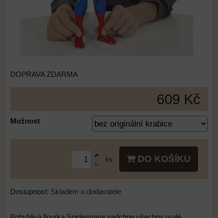
DOPRAVA ZDARMA
609 Kč
Možnost
DO KOŠÍKU
ks
Dostupnost:
Skladem u dodavatele
Pohyblivá figurka Spidermana nadchne všechny malé