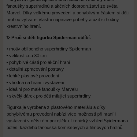
fanoušky superhrdinů a akčních dobrodružství ze světa
Marvel. Díky velkému provedení a pohyblivým částem si děti
mohou vytvářet vlastní napínavé příběhy a užít si hodiny
kreativního hraní.
✨ Proč si děti figurku Spiderman oblíbí:
• motiv oblíbeného superhrdiny Spiderman
• velikost cca 30 cm
• pohyblivé části pro akční hraní
• detailní zpracování postavy
• lehké plastové provedení
• vhodná na hraní i vystavení
• ideální pro malé fanoušky Marvelu
• skvělý dárek pro děti milující superhrdiny
Figurka je vyrobena z plastového materiálu a díky
pohyblivému provedení nabízí více možností při hraní i
vystavení v dětském pokojíčku. Ikonický vzhled Spidermana
potěší každého fanouška komiksových a filmových hrdinů.