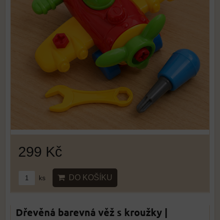
299 Kč
DO KOŠÍKU
ks
Dřevěná barevná věž s kroužky |