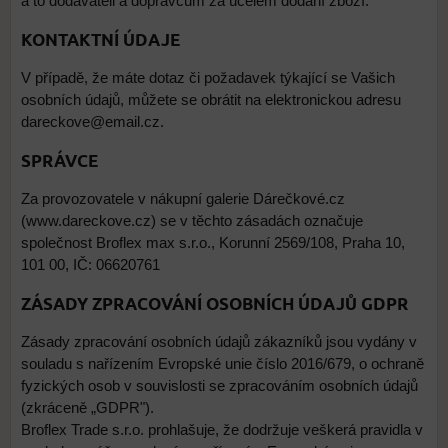
a to dodavateli a dopravcům za účelem dodání zboží.
KONTAKTNÍ ÚDAJE
V případě, že máte dotaz či požadavek týkající se Vašich
osobních údajů, můžete se obrátit na elektronickou adresu
dareckove@email.cz.
SPRÁVCE
Za provozovatele v nákupní galerie Dárečkové.cz
(www.dareckove.cz) se v těchto zásadách označuje
společnost Broflex max s.r.o., Korunní 2569/108, Praha 10,
101 00, IČ: 06620761
ZÁSADY ZPRACOVÁNÍ OSOBNÍCH ÚDAJŮ GDPR
Zásady zpracování osobních údajů zákazníků jsou vydány v
souladu s nařízením Evropské unie číslo 2016/679, o ochraně
fyzických osob v souvislosti se zpracováním osobních údajů
(zkráceně „GDPR").
Broflex Trade s.r.o. prohlašuje, že dodržuje veškerá pravidla v