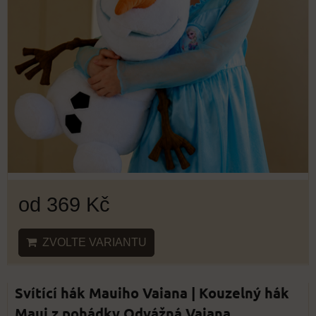
od 369 Kč
ZVOLTE VARIANTU
Svítící hák Mauiho Vaiana | Kouzelný hák
Maui z pohádky Odvážná Vaiana