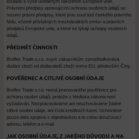
souladu s výše uvedeným nařízením Evropské unie.
Právními předpisy upravujícími ochranu osobních údajů se
rozumí právní předpisy, které jsou součástí českého právního
řádu, včetně příslušných mezinárodních smluv a právních
předpisů Evropské unie, a které se týkají ochrany osobních
údajů.
PŘEDMĚT ČINNOSTI
Broflex Trade s.r.o. svým zákazníkům zprostředkovává
dodání zboží od dodavatelů zboží mimo EU, především Číny.
POVĚŘENEC A CITLIVÉ OSOBNÍ ÚDAJE
Broflex Trade s.r.o. nemá jmenovaného pověřence pro
ochranu osobní údajů, protože z hlediska zákona není
vyžadován. Nezpracováváme ani neuchováváme žádné
citlivé osobní údaje, ani čísla kreditních karet. Uchováme
pouze data spojená s objednávkou a to celou doručovací
adresu, telefon a e-mail.
JAK OSOBNÍ ÚDAJE, Z JAKÉHO DŮVODU A NA