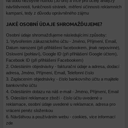
na dobu nezbytně nutnou (30 dní) a více pro účely analýzy
návštěvnosti, funkčnosti stránek, měření účinnosti reklamních
kampaní, tedy z důvodu oprávněného zájmu
JAKÉ OSOBNÍ ÚDAJE SHROMAŽĎUJEME?
Osobní údaje shromažďujeme následujícími způsoby:
1. Vytvořením zákaznického účtu - Jméno, Příjmení, Email,
Datum narození (při přihlášení facebookem, jinak nepovinné),
Oslovení (pohlaví), Google ID (při přihlášení Google účtem),
Facebook ID (při přihlášení Facebookem)
2. Odesláním objednávky - fakturační údaje a adresa, dodací
adresa, Jméno, Příjmení, Email, Telefonní číslo
3. Zaplacením objednávky - číslo bankovního účtu a majitele
bankovního účtu
4. Odesláním dotazu na náš e-mail - Jméno, Příjmení, Email
5. Odeslání reklamace zboží - číslo účtu uvedené u
reklamace, osobní údaje uvedené u reklamace, adresa pro
vrácení peněz složenkou
6. Návštěvou a používáním webu - cookies, vice informací
zde