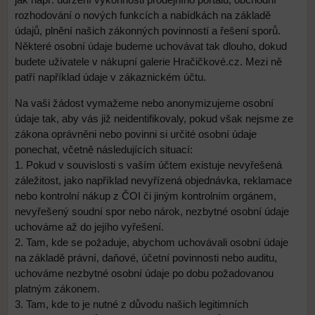
jak např. udržení výkonnosti prodejního portálu, obchodní
rozhodování o nových funkcích a nabídkách na základě
údajů, plnění našich zákonných povinností a řešení sporů.
Některé osobní údaje budeme uchovávat tak dlouho, dokud
budete uživatele v nákupní galerie Hračičkové.cz. Mezi ně
patří například údaje v zákaznickém účtu.
Na vaši žádost vymažeme nebo anonymizujeme osobní
údaje tak, aby vás již neidentifikovaly, pokud však nejsme ze
zákona oprávněni nebo povinni si určité osobní údaje
ponechat, včetně následujících situací:
1. Pokud v souvislosti s vaším účtem existuje nevyřešená
záležitost, jako například nevyřízená objednávka, reklamace
nebo kontrolní nákup z ČOI či jiným kontrolním orgánem,
nevyřešený soudní spor nebo nárok, nezbytné osobní údaje
uchováme až do jejího vyřešení.
2. Tam, kde se požaduje, abychom uchovávali osobní údaje
na základě právní, daňové, účetní povinnosti nebo auditu,
uchováme nezbytné osobní údaje po dobu požadovanou
platným zákonem.
3. Tam, kde to je nutné z důvodu našich legitimních