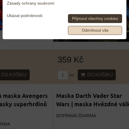
Zásady ochrany soukromí
Ukázat podrobnosti
Přijmout všechny cookies
Odmítnout vše
359 Kč
DO KOŠÍKU
DO KOŠÍKU
ks
á maska Avengers
Maska Darth Vader Star
asky superhrdinů
Wars | maska Hvězdné vál
DOPRAVA ZDARMA
ARMA