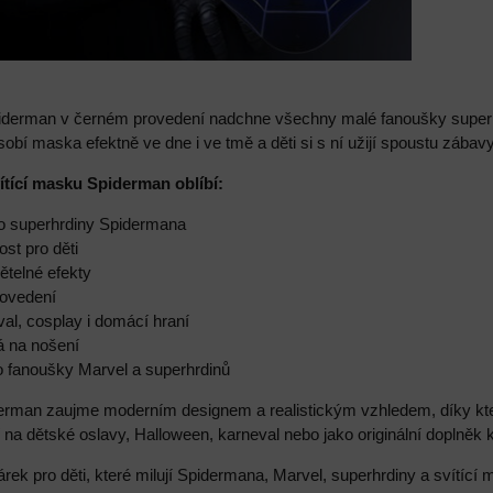
iderman v černém provedení nadchne všechny malé fanoušky superh
obí maska efektně ve dne i ve tmě a děti si s ní užijí spoustu zábavy 
vítící masku Spiderman oblíbí:
ho superhrdiny Spidermana
ost pro děti
ětelné efekty
rovedení
val, cosplay i domácí hraní
á na nošení
o fanoušky Marvel a superhrdinů
man zaujme moderním designem a realistickým vzhledem, díky které
 na dětské oslavy, Halloween, karneval nebo jako originální doplněk
árek pro děti, které milují Spidermana, Marvel, superhrdiny a svítící 