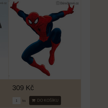
309 Kč
DO KOŠÍKU
ks