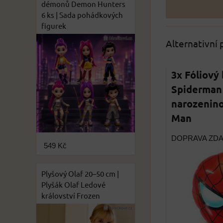
démonů Demon Hunters
6 ks | Sada pohádkových
figurek
Alternativní
3x Fóliový
Spiderman 
narozenino
Man
DOPRAVA ZD
549 Kč
Plyšový Olaf 20–50 cm |
Plyšák Olaf Ledové
království Frozen