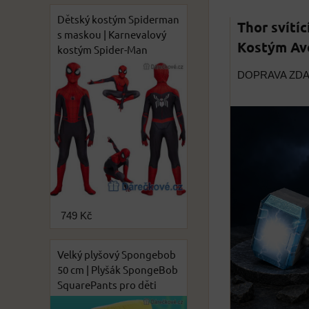
Dětský kostým Spiderman
Thor svítíc
s maskou | Karnevalový
Kostým Ave
kostým Spider-Man
DOPRAVA ZD
749 Kč
Velký plyšový Spongebob
50 cm | Plyšák SpongeBob
SquarePants pro děti