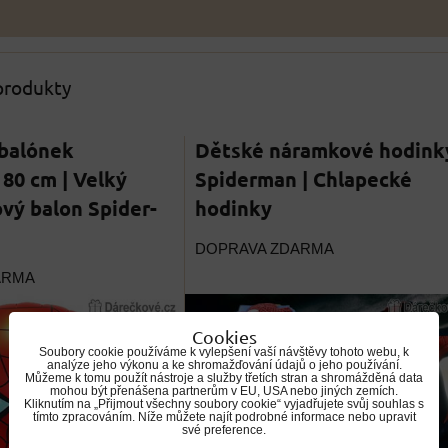
 produkty
 balónek
Dětské náramkové hodink
80 cm | Velký
Spiderman | Chlapecké
vý balon Spider-
hodinky
DOPRAVA ZDARMA
ARMA
Cookies
Soubory cookie používáme k vylepšení vaší návštěvy tohoto webu, k
analýze jeho výkonu a ke shromažďování údajů o jeho používání.
Můžeme k tomu použít nástroje a služby třetích stran a shromážděná data
mohou být přenášena partnerům v EU, USA nebo jiných zemích.
Kliknutím na „Přijmout všechny soubory cookie“ vyjadřujete svůj souhlas s
tímto zpracováním. Níže můžete najít podrobné informace nebo upravit
své preference.