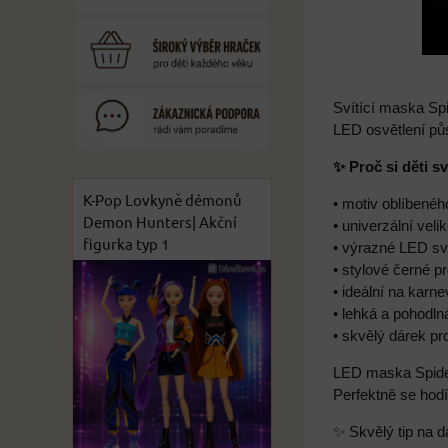
Svítící maska Sp
LED osvětlení půs
✨ Proč si děti s
K-Pop Lovkyně démonů
• motiv oblíbené
Demon Hunters| Akční
• univerzální velik
figurka typ 1
• výrazné LED sv
• stylové černé p
• ideální na karne
• lehká a pohodln
• skvělý dárek pr
LED maska Spider
Perfektně se hodí
✨ Skvělý tip na d