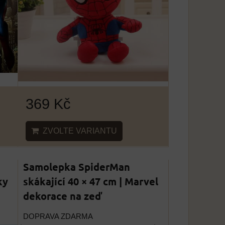
369 Kč
ZVOLTE VARIANTU
Samolepka SpiderMan
ky
skákající 40 × 47 cm | Marvel
dekorace na zeď
DOPRAVA ZDARMA