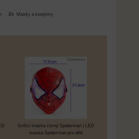
an
Masky a kostýmy
LED
Svítící maska černý Spiderman | LED
maska Spiderman pro děti