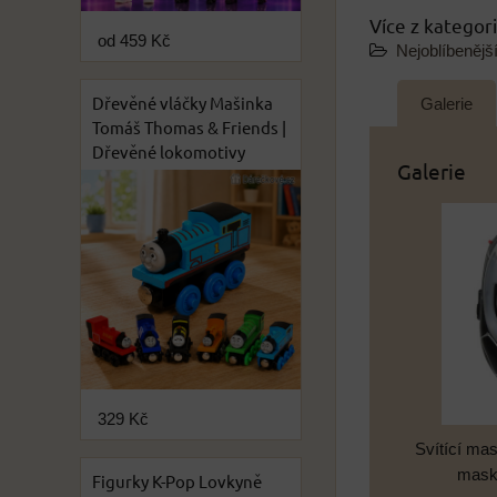
Více z kategor
od 459 Kč
Nejoblíbenějš
Dřevěné vláčky Mašinka
Galerie
Tomáš Thomas & Friends |
Dřevěné lokomotivy
Galerie
329 Kč
Svítící ma
maska
Figurky K-Pop Lovkyně