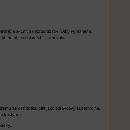
rdinů a akčních dobrodružství. Díky výraznému
při hraní, na oslavách i karnevalu.
mu se děti budou cítit jako opravdový superhrdina.
 ke kostýmu.
masky.