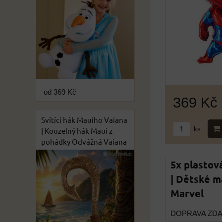
od 369 Kč
369 Kč
Svítící hák Mauiho Vaiana
ks
| Kouzelný hák Maui z
pohádky Odvážná Vaiana
5x plastov
| Dětské m
Marvel
DOPRAVA ZD