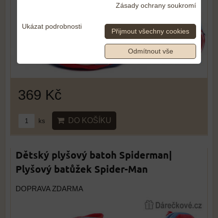
Zásady ochrany soukromí
Ukázat podrobnosti
Přijmout všechny cookies
Odmítnout vše
369 Kč
DO KOŠÍKU
ks
Dětský plyšový batoh Spiderman|
Plyšový batůžek Spider-Man
DOPRAVA ZDARMA