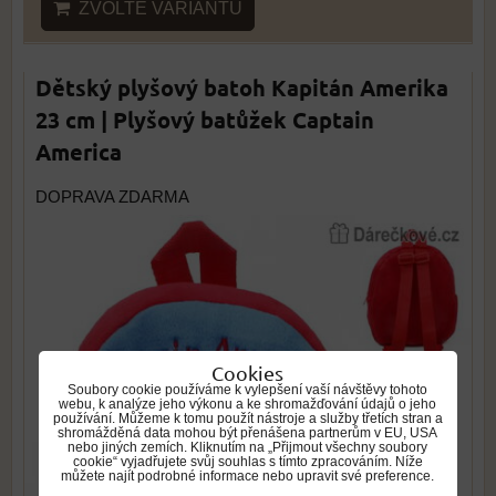
ZVOLTE VARIANTU
Dětský plyšový batoh Kapitán Amerika
23 cm | Plyšový batůžek Captain
America
DOPRAVA ZDARMA
Cookies
Soubory cookie používáme k vylepšení vaší návštěvy tohoto
webu, k analýze jeho výkonu a ke shromažďování údajů o jeho
používání. Můžeme k tomu použít nástroje a služby třetích stran a
shromážděná data mohou být přenášena partnerům v EU, USA
nebo jiných zemích. Kliknutím na „Přijmout všechny soubory
cookie“ vyjadřujete svůj souhlas s tímto zpracováním. Níže
můžete najít podrobné informace nebo upravit své preference.