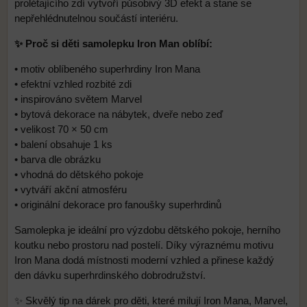
prolétajícího zdí vytvoří působivý 3D efekt a stane se
nepřehlédnutelnou součástí interiéru.
✨ Proč si děti samolepku Iron Man oblíbí:
• motiv oblíbeného superhrdiny Iron Mana
• efektní vzhled rozbité zdi
• inspirováno světem Marvel
• bytová dekorace na nábytek, dveře nebo zeď
• velikost 70 × 50 cm
• balení obsahuje 1 ks
• barva dle obrázku
• vhodná do dětského pokoje
• vytváří akční atmosféru
• originální dekorace pro fanoušky superhrdinů
Samolepka je ideální pro výzdobu dětského pokoje, herního
koutku nebo prostoru nad postelí. Díky výraznému motivu
Iron Mana dodá místnosti moderní vzhled a přinese každý
den dávku superhrdinského dobrodružství.
✨ Skvělý tip na dárek pro děti, které milují Iron Mana, Marvel,