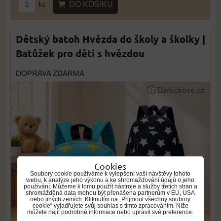
DO KOŠÍKU
ks
Dětský batoh Hvězda do školy a školky |
Batůžek pro děti s hvězdou
DOPRAVA ZDARMA
Cookies
Soubory cookie používáme k vylepšení vaší návštěvy tohoto
webu, k analýze jeho výkonu a ke shromažďování údajů o jeho
používání. Můžeme k tomu použít nástroje a služby třetích stran a
shromážděná data mohou být přenášena partnerům v EU, USA
nebo jiných zemích. Kliknutím na „Přijmout všechny soubory
cookie“ vyjadřujete svůj souhlas s tímto zpracováním. Níže
můžete najít podrobné informace nebo upravit své preference.