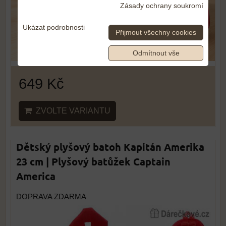
Zásady ochrany soukromí
Ukázat podrobnosti
Přijmout všechny cookies
Odmítnout vše
649 Kč
ZVOLTE VARIANTU
Dětský plyšový batoh Kapitán Amerika
23 cm | Plyšový batůžek Captain
America
DOPRAVA ZDARMA