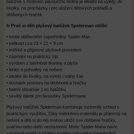
batůžek s motivem pavoučího hrdiny je ideální na výlety, do
školky, na procházky i pro uložení dětských pokladů a
oblíbených hraček.
✨ Proč si děti plyšový batůžek Spiderman oblíbí:
• motiv oblíbeného superhrdiny Spider-Man
• velikost cca 23 × 21 × 9 cm
• měkké a příjemné plyšové provedení
• zapínání na praktický zip
• vyroben z bavlněné tkaniny a plyše
• lehký a pohodlný na nošení
• ideální do školky, na výlety i volný čas
• dostatek prostoru na drobnosti a hračky
• balení obsahuje 1 ks batůžku
• skvělý dárek pro fanoušky Spidermana
Plyšový batůžek Spiderman kombinuje roztomilý vzhled s
praktickým využitím. Díky měkkému materiálu je příjemný na
nošení a děti si do něj mohou uložit své oblíbené hračky,
svačinu nebo další nezbytnosti. Motiv Spider-Mana navíc
zaručeně potěší každého malého milovníka superhrdinů.