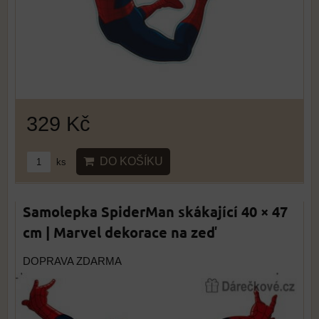
329 Kč
DO KOŠÍKU
ks
Samolepka SpiderMan skákající 40 × 47
cm | Marvel dekorace na zeď
DOPRAVA ZDARMA