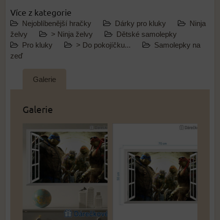
Více z kategorie
Nejoblíbenější hračky
Dárky pro kluky
Ninja
želvy
> Ninja želvy
Dětské samolepky
Pro kluky
> Do pokojíčku...
Samolepky na
zeď
Galerie
Galerie