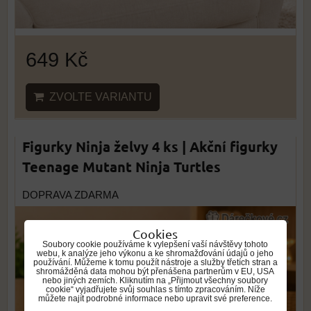
649 Kč
ZVOLTE VARIANTU
Figurky Ninja želvy 4 ks | Akční figurky
Teenage Mutant Ninja Turtles
DOPRAVA ZDARMA
Cookies
Soubory cookie používáme k vylepšení vaší návštěvy tohoto
webu, k analýze jeho výkonu a ke shromažďování údajů o jeho
používání. Můžeme k tomu použít nástroje a služby třetích stran a
shromážděná data mohou být přenášena partnerům v EU, USA
nebo jiných zemích. Kliknutím na „Přijmout všechny soubory
cookie“ vyjadřujete svůj souhlas s tímto zpracováním. Níže
můžete najít podrobné informace nebo upravit své preference.