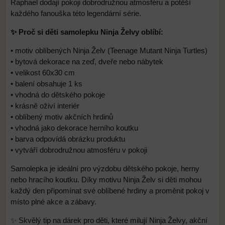
Raphael dodají pokoji dobrodružnou atmosféru a potěší
každého fanouška této legendární série.
✨ Proč si děti samolepku Ninja Želvy oblíbí:
• motiv oblíbených Ninja Želv (Teenage Mutant Ninja Turtles)
• bytová dekorace na zeď, dveře nebo nábytek
• velikost 60x30 cm
• balení obsahuje 1 ks
• vhodná do dětského pokoje
• krásně oživí interiér
• oblíbený motiv akčních hrdinů
• vhodná jako dekorace herního koutku
• barva odpovídá obrázku produktu
• vytváří dobrodružnou atmosféru v pokoji
Samolepka je ideální pro výzdobu dětského pokoje, herny
nebo hracího koutku. Díky motivu Ninja Želv si děti mohou
každý den připomínat své oblíbené hrdiny a proměnit pokoj v
místo plné akce a zábavy.
✨ Skvělý tip na dárek pro děti, které milují Ninja Želvy, akční