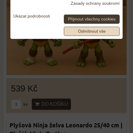
Zásady ochrany soukromí
Ukázat podrobnosti
Přijmout všechny cookies
Odmítnout vše
539 Kč
DO KOŠÍKU
ks
Plyšová Ninja želva Leonardo 25/40 cm |