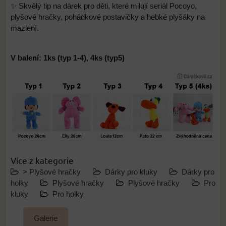
✨ Skvělý tip na dárek pro děti, které milují seriál Pocoyo,
plyšové hračky, pohádkové postavičky a hebké plyšáky na
mazlení.
V balení: 1ks (typ 1-4), 4ks (typ5)
Více z kategorie
> Plyšové hračky
Dárky pro kluky
Dárky pro
holky
Plyšové hračky
Plyšové hračky
Pro
kluky
Pro holky
Galerie