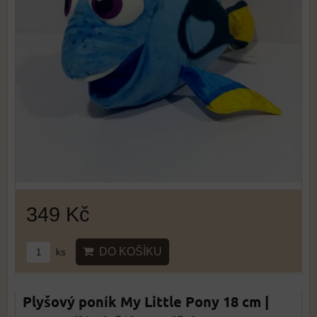
349 Kč
DO KOŠÍKU
ks
Plyšový poník My Little Pony 18 cm |