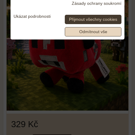
Zásady ochrany soukromí
Ukázat podrobnosti
Přijmout všechny cookies
Odmítnout vše
329 Kč