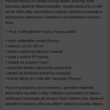
Plyšové hračky ze seriálu Pocoyo potěší všechny malé
fanoušky oblíbené dětské pohádky. Veselé postavičky si děti
rychle oblíbí díky roztomilému vzhledu, hebkému materiálu a
příjemnému zpracování vhodnému na každodenní mazlení i
hraní.
✨ Proč si děti plyšové hračky Pocoyo oblíbí:
• motiv oblíbeného seriálu Pocoyo
• velikost cca 12–26 cm
• hebký a příjemný plyšový materiál
• výplň z měkké PP bavlny
• vhodné na mazlení i hraní
• roztomilé detailní zpracování postaviček
• ideální do dětského pokojíčku i postýlky
• krásný dárek pro malé děti i fanoušky Pocoyo
Plyšové postavičky jsou vyrobeny z jemného materiálu
příjemného na dotek a díky měkkému provedení se stanou
oblíbenými kamarády při usínání i hrách během dne. Barevné
pohádkové postavy přinesou dětem radost a spoustu zábavy.