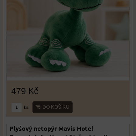
479 Kč
DO KOŠÍKU
ks
Plyšový netopýr Mavis Hotel