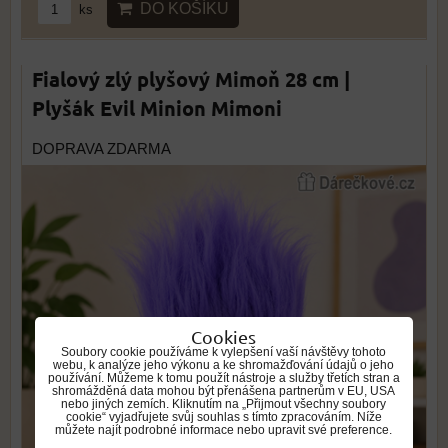
DO KOŠÍKU
ks
Fialový zlý plyšový Mimoň 28 cm |
Plyšák Evil Minion Mimoni
DOPRAVA ZDARMA
Cookies
Soubory cookie používáme k vylepšení vaší návštěvy tohoto
webu, k analýze jeho výkonu a ke shromažďování údajů o jeho
používání. Můžeme k tomu použít nástroje a služby třetích stran a
shromážděná data mohou být přenášena partnerům v EU, USA
nebo jiných zemích. Kliknutím na „Přijmout všechny soubory
cookie“ vyjadřujete svůj souhlas s tímto zpracováním. Níže
můžete najít podrobné informace nebo upravit své preference.