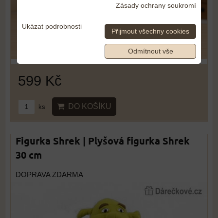
Zásady ochrany soukromí
Ukázat podrobnosti
Přijmout všechny cookies
Odmítnout vše
599 Kč
DO KOŠÍKU
ks
Figurka Shrek | Plyšová figurka Shrek
30 cm
DOPRAVA ZDARMA