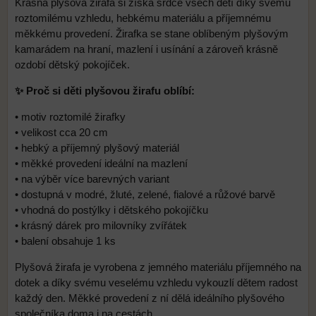
Krásná plyšová žirafa si získá srdce všech dětí díky svému
roztomilému vzhledu, hebkému materiálu a příjemnému
měkkému provedení. Žirafka se stane oblíbeným plyšovým
kamarádem na hraní, mazlení i usínání a zároveň krásně
ozdobí dětský pokojíček.
✨ Proč si děti plyšovou žirafu oblíbí:
• motiv roztomilé žirafky
• velikost cca 20 cm
• hebký a příjemný plyšový materiál
• měkké provedení ideální na mazlení
• na výběr více barevných variant
• dostupná v modré, žluté, zelené, fialové a růžové barvě
• vhodná do postýlky i dětského pokojíčku
• krásný dárek pro milovníky zvířátek
• balení obsahuje 1 ks
Plyšová žirafa je vyrobena z jemného materiálu příjemného na
dotek a díky svému veselému vzhledu vykouzlí dětem radost
každý den. Měkké provedení z ní dělá ideálního plyšového
společníka doma i na cestách.