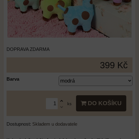
DOPRAVA ZDARMA
399 Kč
Barva
DO KOŠÍKU
ks
Dostupnost:
Skladem u dodavatele