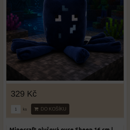
329 Kč
DO KOŠÍKU
ks
Minecraft plyšová ovce Sheep 16 cm |