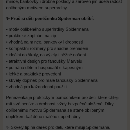
mince, bankovky i drobné poklady a zároveň jim udělá radost
oblíbeným motivem superhrdiny.
✨ Proč si děti peněženku Spiderman oblíbí:
• motiv oblíbeného superhrdiny Spidermana
• praktické zapínání na zip
• vhodná na mince, bankovky i drobnosti
• kompaktní rozměry pro snadné přenášení
• ideální do školy, na výlety i běžné nošení
• atraktivní design pro fanoušky Marvelu
• pomáhá dětem hospodařit s kapesným
• lehké a praktické provedení
• skvělý doplněk pro malé fanoušky Spidermana
• vhodná pro každodenní použití
Peněženka je praktickým pomocníkem pro děti, které chtějí
mít své peníze a drobnosti vždy bezpečně uložené. Díky
oblíbenému motivu Spidermana se stane oblíbeným
doplňkem každého malého superhrdiny.
✨ Skvělý tip na dárek pro děti, které milují Spidermana,