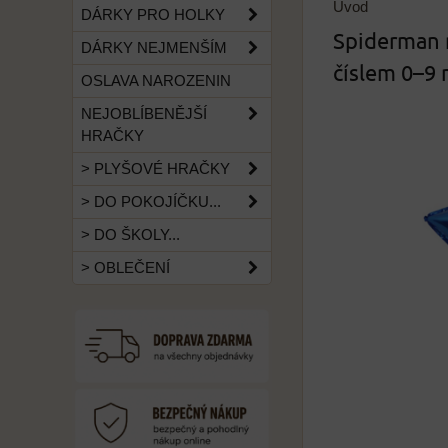
Úvod
DÁRKY PRO HOLKY
Spiderman n
DÁRKY NEJMENŠÍM
číslem 0–9
OSLAVA NAROZENIN
NEJOBLÍBENĚJŠÍ
HRAČKY
> PLYŠOVÉ HRAČKY
> DO POKOJÍČKU...
> DO ŠKOLY...
> OBLEČENÍ