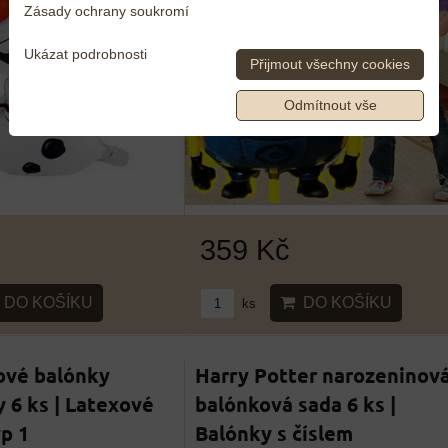
Zásady ochrany soukromí
Ukázat podrobnosti
Přijmout všechny cookies
Odmítnout vše
359 Kč
DO KOŠÍKU
DO KOŠÍKU
ks
ové balónky
Harry Potter narozeninov
6 ks | Latexové
balónková sada 6 ks |
yp 1
Balónky s číslem