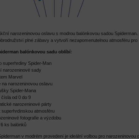
akční narozeninovou oslavu s modrou balónkovou sadou Spiderman. 
obrodružství plné zábavy a vytvoří nezapomenutelnou atmosféru pro
Spiderman balónkovou sadu oblíbí:
ho superhrdiny Spider-Man
í narozeninové sady
ětem Marvel
e na narozeninovou oslavu
oušky Spider-Mana
čísla od 0 do 9
atické narozeninové párty
t superhrdinskou atmosféru
ozeninové fotografie a výzdobu
 6 ks balónků
piderman v modrém provedení je ideální volbou pro narozeninovou 