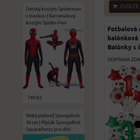
ZVOLTE 
Dětský kostým Spiderman
s maskou | Karnevalový
kostým Spider-Man
Fotbalová
balónková 
Balónky s 
DOPRAVA ZD
749 Kč
Velký plyšový Spongebob
50 cm | Plyšák SpongeBob
SquarePants pro děti