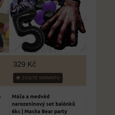
329 Kč
ZVOLTE VARIANTU
á
Máša a medvěd
narozeninový set balónků
6ks | Masha Bear party