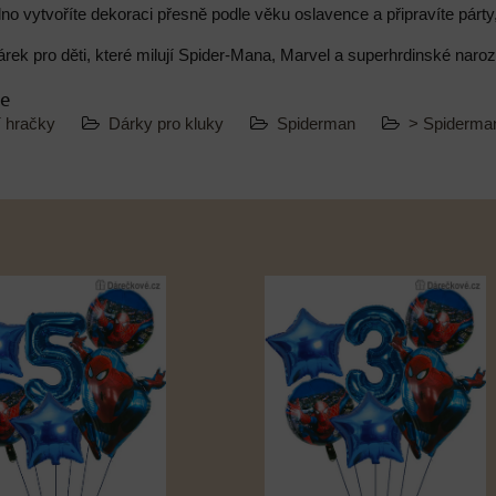
no vytvoříte dekoraci přesně podle věku oslavence a připravíte párty
árek pro děti, které milují Spider-Mana, Marvel a superhrdinské naro
ie
í hračky
Dárky pro kluky
Spiderman
> Spiderm