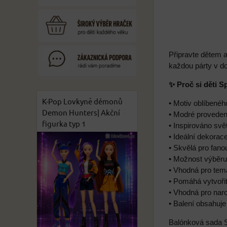
Připravte dětem 
každou párty v d
✨ Proč si děti 
K-Pop Lovkyně démonů
• Motiv oblíbené
Demon Hunters| Akční
• Modré proveden
figurka typ 1
• Inspirováno sv
• Ideální dekorac
• Skvělá pro fan
• Možnost výběru 
• Vhodná pro tem
• Pomáhá vytvoři
• Vhodná pro nar
• Balení obsahuje
Balónková sada S