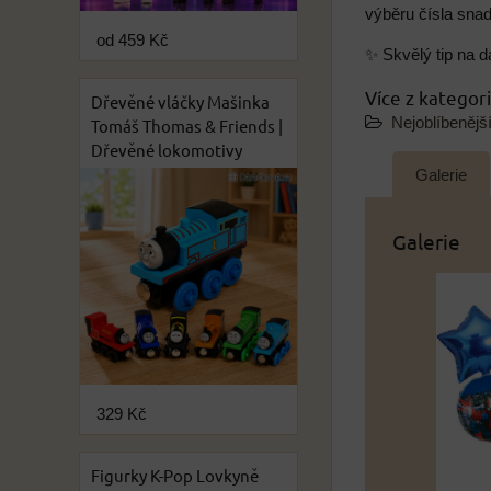
výběru čísla snad
od 459 Kč
✨ Skvělý tip na d
Více z kategor
Dřevěné vláčky Mašinka
Nejoblíbenějš
Tomáš Thomas & Friends |
Dřevěné lokomotivy
Galerie
Galerie
329 Kč
Figurky K-Pop Lovkyně