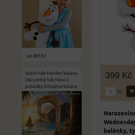
od 369 Kč
Svítící hák Mauiho Vaiana
399 Kč
| Kouzelný hák Maui z
pohádky Odvážná Vaiana
ks
Narozenin
Wednesday 
balónky, t