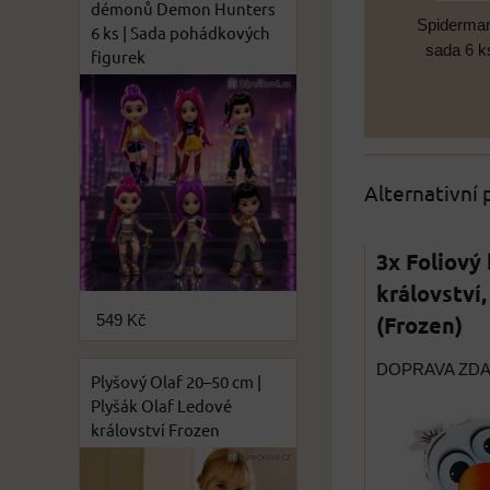
démonů Demon Hunters
Spiderman
6 ks | Sada pohádkových
sada 6 k
figurek
Alternativní
3x Foliový
království
(Frozen)
549 Kč
DOPRAVA ZD
Plyšový Olaf 20–50 cm |
Plyšák Olaf Ledové
království Frozen