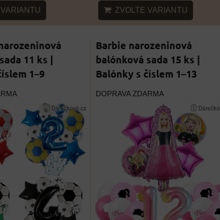
ZVOLTE VARIANTU
VARIANTU
 narozeninová
Barbie narozeninová
sada 11 ks |
balónková sada 15 ks |
číslem 1–9
Balónky s číslem 1–13
ARMA
DOPRAVA ZDARMA