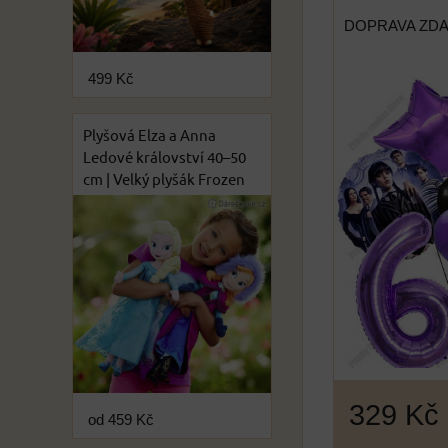
DOPRAVA ZD
499 Kč
Plyšová Elza a Anna
Ledové království 40–50
cm | Velký plyšák Frozen
329 Kč
od 459 Kč