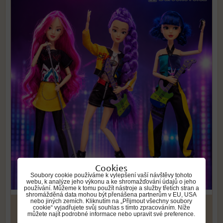
Cookies
Soubory cookie používáme k vylepšení vaší návštěvy tohoto
webu, k analýze jeho výkonu a ke shromažďování údajů o jeho
používání. Můžeme k tomu použít nástroje a služby třetích stran a
shromážděná data mohou být přenášena partnerům v EU, USA
nebo jiných zemích. Kliknutím na „Přijmout všechny soubory
od 509 Kč
cookie“ vyjadřujete svůj souhlas s tímto zpracováním. Níže
můžete najít podrobné informace nebo upravit své preference.