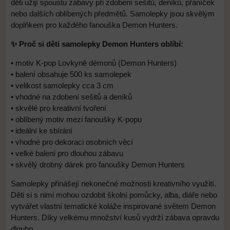
děti užijí spoustu zábavy při zdobení sešitů, deníků, přáníček
nebo dalších oblíbených předmětů. Samolepky jsou skvělým
doplňkem pro každého fanouška Demon Hunters.
✨ Proč si děti samolepky Demon Hunters oblíbí:
• motiv K-pop Lovkyně démonů (Demon Hunters)
• balení obsahuje 500 ks samolepek
• velikost samolepky cca 3 cm
• vhodné na zdobení sešitů a deníků
• skvělé pro kreativní tvoření
• oblíbený motiv mezi fanoušky K-popu
• ideální ke sbírání
• vhodné pro dekoraci osobních věcí
• velké balení pro dlouhou zábavu
• skvělý drobný dárek pro fanoušky Demon Hunters
Samolepky přinášejí nekonečné možnosti kreativního využití.
Děti si s nimi mohou ozdobit školní pomůcky, alba, diáře nebo
vytvářet vlastní tematické koláže inspirované světem Demon
Hunters. Díky velkému množství kusů vydrží zábava opravdu
dlouho.