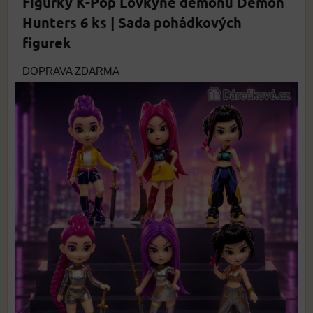
Figurky K-Pop Lovkyně démonů Demon
Hunters 6 ks | Sada pohádkových
figurek
DOPRAVA ZDARMA