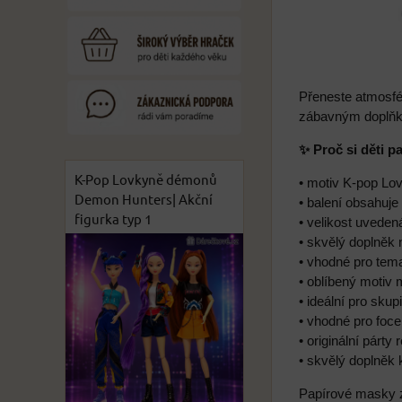
Přeneste atmosfé
zábavným doplňke
✨ Proč si děti 
K-Pop Lovkyně démonů
• motiv K-pop L
Demon Hunters| Akční
• balení obsahuj
figurka typ 1
• velikost uveden
• skvělý doplněk 
• vhodné pro tem
• oblíbený motiv
• ideální pro sku
• vhodné pro foc
• originální párty 
• skvělý doplněk
Papírové masky zp