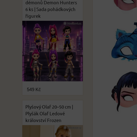
démonů Demon Hunters
6 ks | Sada pohádkových
figurek
549 Kč
Plyšový Olaf 20–50 cm |
Plyšák Olaf Ledové
království Frozen