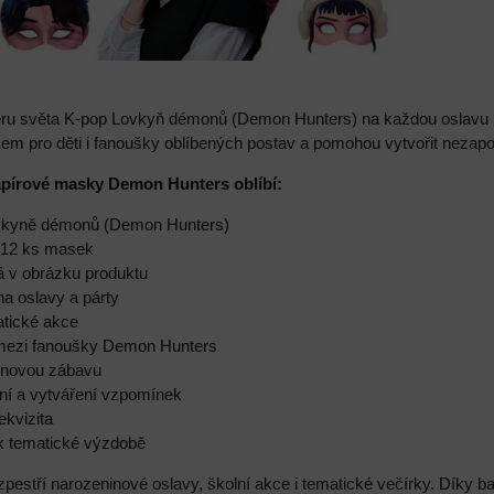
ru světa K-pop Lovkyň démonů (Demon Hunters) na každou oslavu n
m pro děti i fanoušky oblíbených postav a pomohou vytvořit nezap
papírové masky Demon Hunters oblíbí:
ovkyně démonů (Demon Hunters)
e 12 ks masek
á v obrázku produktu
na oslavy a párty
atické akce
 mezi fanoušky Demon Hunters
pinovou zábavu
ení a vytváření vzpomínek
rekvizita
 k tematické výzdobě
estří narozeninové oslavy, školní akce i tematické večírky. Díky ba