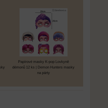
Papírové masky K-pop Lovkyně
sky
démonů 12 ks | Demon Hunters masky
na párty