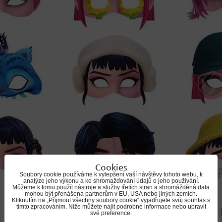
Cookies
Soubory cookie používáme k vylepšení vaší návštěvy tohoto webu, k
analýze jeho výkonu a ke shromažďování údajů o jeho používání.
Můžeme k tomu použít nástroje a služby třetích stran a shromážděná data
mohou být přenášena partnerům v EU, USA nebo jiných zemích.
Kliknutím na „Přijmout všechny soubory cookie“ vyjadřujete svůj souhlas s
tímto zpracováním. Níže můžete najít podrobné informace nebo upravit
své preference.