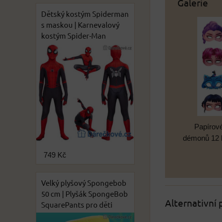
Galerie
Dětský kostým Spiderman
s maskou | Karnevalový
kostým Spider-Man
Papírov
démonů 12 
749 Kč
Velký plyšový Spongebob
50 cm | Plyšák SpongeBob
Alternativní
SquarePants pro děti