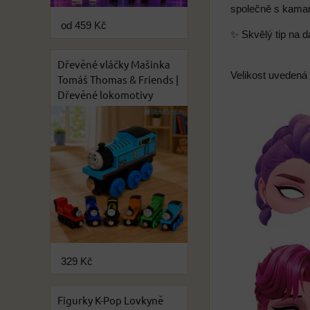
společně s kamar
od 459 Kč
✨ Skvělý tip na d
Dřevěné vláčky Mašinka
Velikost uvedená
Tomáš Thomas & Friends |
Dřevěné lokomotivy
329 Kč
Figurky K-Pop Lovkyně