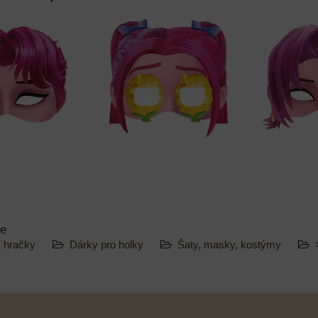
ie
í hračky
Dárky pro holky
Šaty, masky, kostýmy