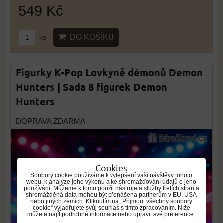
549 Kč
DO KOŠÍKU
ks
Figurky K-Pop Lovkyně démonů Demon
Hunters | Sada 8 figurek Demon
Hunters
DOPRAVA ZDARMA
Cookies
Soubory cookie používáme k vylepšení vaší návštěvy tohoto
webu, k analýze jeho výkonu a ke shromažďování údajů o jeho
používání. Můžeme k tomu použít nástroje a služby třetích stran a
shromážděná data mohou být přenášena partnerům v EU, USA
nebo jiných zemích. Kliknutím na „Přijmout všechny soubory
cookie“ vyjadřujete svůj souhlas s tímto zpracováním. Níže
můžete najít podrobné informace nebo upravit své preference.