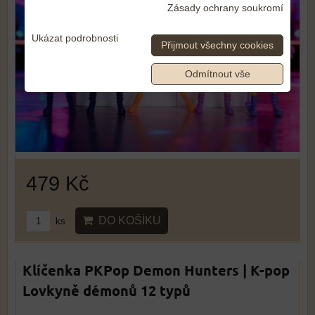
Zásady ochrany soukromí
Ukázat podrobnosti
Přijmout všechny cookies
Odmítnout vše
479 Kč
DO KOŠÍKU
ks
Klíčenka PKPop Demon Hunters | K-pop
Lovkyně démonů 12 typů