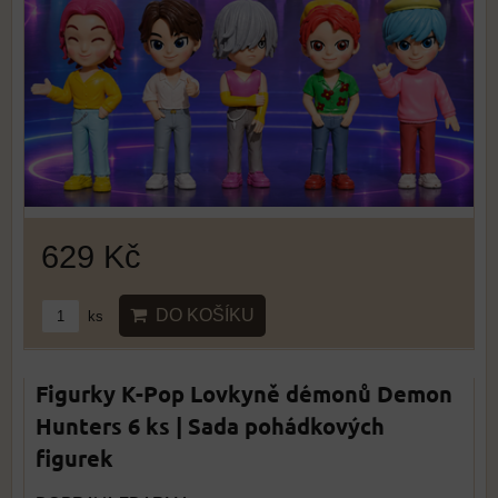
629 Kč
DO KOŠÍKU
ks
Figurky K-Pop Lovkyně démonů Demon
Hunters 6 ks | Sada pohádkových
figurek