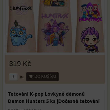
319 Kč
DO KOŠÍKU
ks
Tetování K-pop Lovkyně démonů
Demon Hunters 5 ks |Dočasné tetování