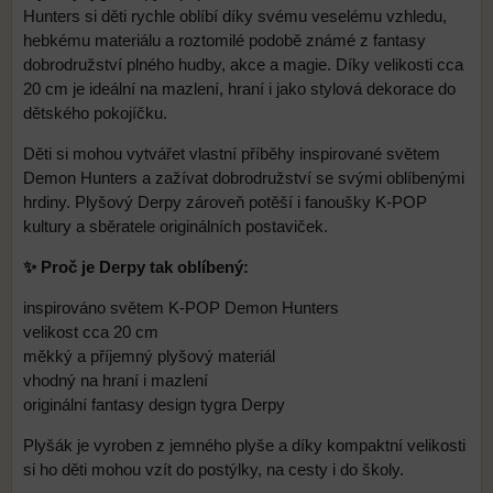
Hunters si děti rychle oblíbí díky svému veselému vzhledu,
hebkému materiálu a roztomilé podobě známé z fantasy
dobrodružství plného hudby, akce a magie. Díky velikosti cca
20 cm je ideální na mazlení, hraní i jako stylová dekorace do
dětského pokojíčku.
Děti si mohou vytvářet vlastní příběhy inspirované světem
Demon Hunters a zažívat dobrodružství se svými oblíbenými
hrdiny. Plyšový Derpy zároveň potěší i fanoušky K-POP
kultury a sběratele originálních postaviček.
✨ Proč je Derpy tak oblíbený:
inspirováno světem K-POP Demon Hunters
velikost cca 20 cm
měkký a příjemný plyšový materiál
vhodný na hraní i mazlení
originální fantasy design tygra Derpy
Plyšák je vyroben z jemného plyše a díky kompaktní velikosti
si ho děti mohou vzít do postýlky, na cesty i do školy.