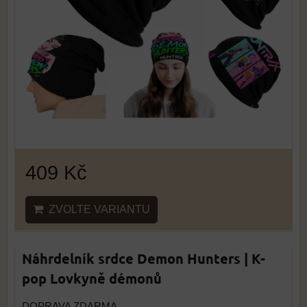
409 Kč
ZVOLTE VARIANTU
Náhrdelník srdce Demon Hunters | K-
pop Lovkyně démonů
DOPRAVA ZDARMA