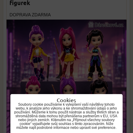
figurek
DOPRAVA ZDARMA
Cookies
Soubory cookie používáme k vylepšení vaší návštěvy tohoto
webu, k analýze jeho výkonu a ke shromažďování údajů o jeho
používání. Můžeme k tomu použít nástroje a služby třetích stran a
shromážděná data mohou být přenášena partnerům v EU, USA
nebo jiných zemích. Kliknutím na „Přijmout všechny soubory
cookie“ vyjadřujete svůj souhlas s tímto zpracováním. Níže
můžete najít podrobné informace nebo upravit své preference.