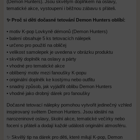
(Demon Hunters). Jsou skvělým doplňkem na oslavy,
tematické akce, vystoupení i běžnou zábavu s přáteli.
✨ Proč si děti dočasné tetování Demon Hunters oblíbí:
• motiv K-pop Lovkyně démonů (Demon Hunters)
• balení obsahuje 5 ks tetovacích nálepek
• určeno pro použití na obličej
• velikost samolepek je uvedena v obrázku produktu
• skvělý doplněk na oslavy a párty
• vhodné pro tematické akce
• oblíbený motiv mezi fanoušky K-popu
• originální doplněk ke kostýmu nebo outfitu
• snadný způsob, jak vyjádřit oblibu Demon Hunters
• vhodné jako drobný dárek pro fanoušky
Dočasné tetovací nálepky pomohou vytvořit jedinečný vzhled
inspirovaný světem Demon Hunters. Jsou ideální na
narozeninové oslavy, školní akce, tematické večírky nebo
focení s přáteli a dodají každé události originální atmosféru.
✨ Skvělý tip na dárek pro děti, které milují K-pop, Demon