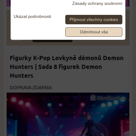
Zásady ochrany soukromí
Ukázat podrobnosti
549 Kč
Přijmout všechny cookies
Odmítnout vše
DO KOŠÍKU
ks
Figurky K-Pop Lovkyně démonů Demon
Hunters | Sada 8 figurek Demon
Hunters
DOPRAVA ZDARMA