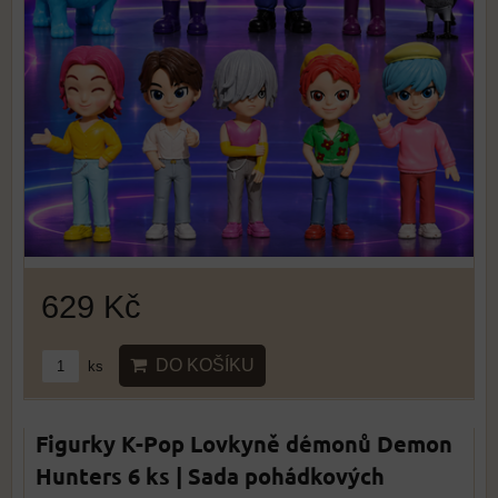
629 Kč
DO KOŠÍKU
ks
Figurky K-Pop Lovkyně démonů Demon
Hunters 6 ks | Sada pohádkových