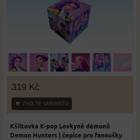
319 Kč
ZVOLTE VARIANTU
Kšiltovka K-pop Lovkyně démonů
Demon Hunters | čepice pro fanoušky