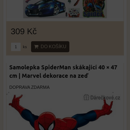
309 Kč
DO KOŠÍKU
ks
Samolepka SpiderMan skákající 40 × 47
cm | Marvel dekorace na zeď
DOPRAVA ZDARMA