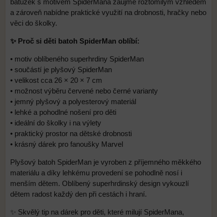
batůžek s motivem SpiderMana zaujme roztomilým vzhledem
a zároveň nabídne praktické využití na drobnosti, hračky nebo
věci do školky.
✨ Proč si děti batoh SpiderMan oblíbí:
• motiv oblíbeného superhrdiny SpiderMan
• součástí je plyšový SpiderMan
• velikost cca 26 × 20 × 7 cm
• možnost výběru červené nebo černé varianty
• jemný plyšový a polyesterový materiál
• lehké a pohodlné nošení pro děti
• ideální do školky i na výlety
• praktický prostor na dětské drobnosti
• krásný dárek pro fanoušky Marvel
Plyšový batoh SpiderMan je vyroben z příjemného měkkého
materiálu a díky lehkému provedení se pohodlně nosí i
menším dětem. Oblíbený superhrdinský design vykouzlí
dětem radost každý den při cestách i hraní.
✨ Skvělý tip na dárek pro děti, které milují SpiderMana,