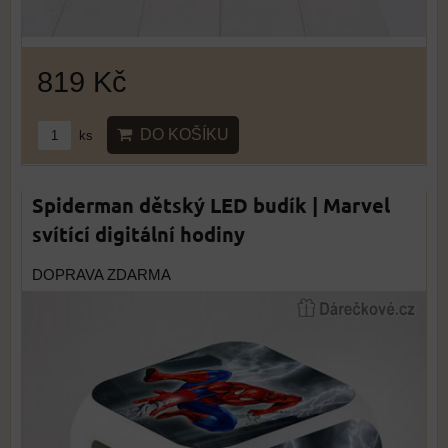
819 Kč
DO KOŠÍKU
ks
Spiderman dětský LED budík | Marvel
svítící digitální hodiny
DOPRAVA ZDARMA