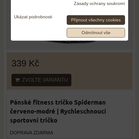
Zásady ochrany soukromí
Ukázat podrobnosti
Přijmout všechny cookies
Odmítnout vše
339 Kč
ZVOLTE VARIANTU
Pánské fitness tričko Spiderman
červeno-modré | Rychleschnoucí
sportovní tričko
DOPRAVA ZDARMA