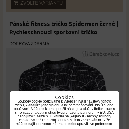
ZVOLTE VARIANTU
Pánské fitness tričko Spiderman černé |
Rychleschnoucí sportovní tričko
DOPRAVA ZDARMA
Cookies
Soubory cookie používáme k vylepšení vaší návštěvy tohoto
webu, k analýze jeho výkonu a ke shromažďování údajů o jeho
používání. Můžeme k tomu použít nástroje a služby třetích stran a
shromážděná data mohou být přenášena partnerům v EU, USA
nebo jiných zemích. Kliknutím na „Přijmout všechny soubory
cookie“ vyjadřujete svůj souhlas s tímto zpracováním. Níže
můžete najít podrobné informace nebo upravit své preference.