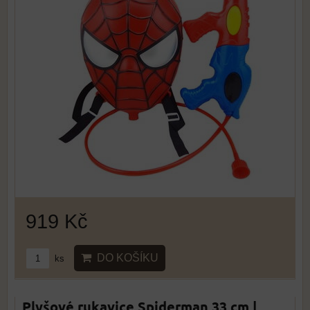
919 Kč
DO KOŠÍKU
ks
Plyšové rukavice Spiderman 33 cm |