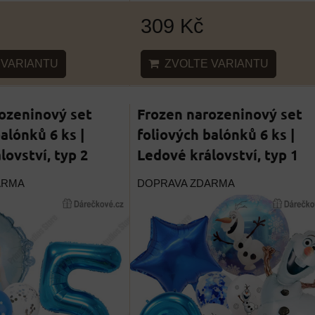
309 Kč
ZVOLTE VARIANTU
VARIANTU
ozeninový set
Frozen narozeninový set
alónků 6 ks |
foliových balónků 6 ks |
lovství, typ 2
Ledové království, typ 1
ARMA
DOPRAVA ZDARMA