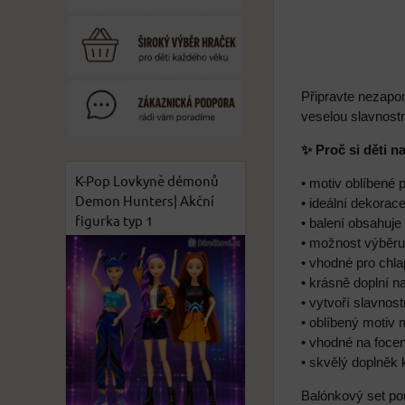
Připravte nezapo
veselou slavnost
✨ Proč si děti n
K-Pop Lovkyně démonů
• motiv oblíbené 
Demon Hunters| Akční
• ideální dekorac
figurka typ 1
• balení obsahuje
• možnost výběru 
• vhodné pro chla
• krásně doplní 
• vytvoří slavnos
• oblíbený motiv 
• vhodné na focen
• skvělý doplněk
Balónkový set pom