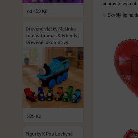
připravíte výzdo
od 459 Kč
✨ Skvělý tip na d
Dřevěné vláčky Mašinka
Tomáš Thomas & Friends |
Dřevěné lokomotivy
329 Kč
Figurky K-Pop Lovkyně