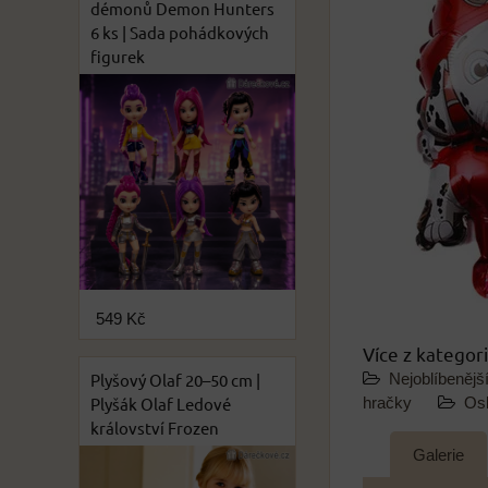
démonů Demon Hunters
6 ks | Sada pohádkových
figurek
549 Kč
Více z kategor
Plyšový Olaf 20–50 cm |
Nejoblíbenějš
Plyšák Olaf Ledové
hračky
Osl
království Frozen
Galerie