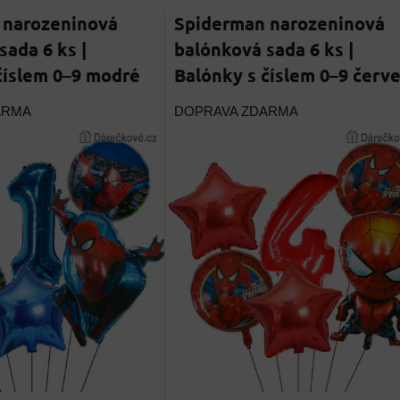
 narozeninová
Spiderman narozeninová
sada 6 ks |
balónková sada 6 ks |
číslem 0–9 modré
Balónky s číslem 0–9 červ
ARMA
DOPRAVA ZDARMA