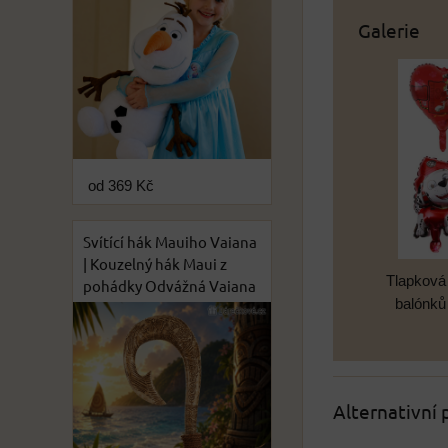
Galerie
od 369 Kč
Svítící hák Mauiho Vaiana
| Kouzelný hák Maui z
Tlapková 
pohádky Odvážná Vaiana
balónků 
Alternativní