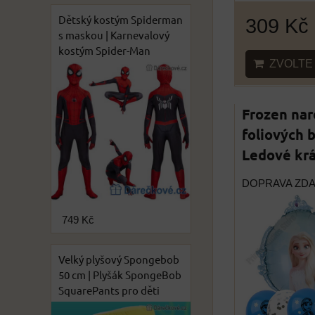
Dětský kostým Spiderman
309 Kč
s maskou | Karnevalový
kostým Spider-Man
ZVOLTE 
Frozen nar
foliových b
Ledové krá
DOPRAVA ZD
749 Kč
Velký plyšový Spongebob
50 cm | Plyšák SpongeBob
SquarePants pro děti