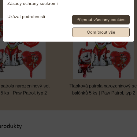
Zásady ochrany soukromí
Ukázat podrobnosti
Přijmout všechny cookies
Odmítnout vše
Tlapková patrola narozeninový se
patrola narozeninový set
balónků 5 ks | Paw Patrol, typ 2
5 ks | Paw Patrol, typ 2
 produkty