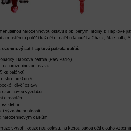
menutelnou narozeninovou oslavu s oblíbenými hrdiny z Tlapkové pat
ní atmosféru a potěší každého malého fanouška Chase, Marshalla, S
arozeninový set Tlapková patrola oblíbí:
pohádky Tlapková patrola (Paw Patrol)
e na narozeninovou oslavu
 5 ks balónků
číslice od 0 do 9
pecké i dívčí oslavy
narozeninovou výzdobu
tní atmosféru
mezi dětmi
í i výzdobu místnosti
 k narozeninovým dárkům
ůže vytvořit kouzelnou oslavu, na kterou budou děti dlouho vzpomín