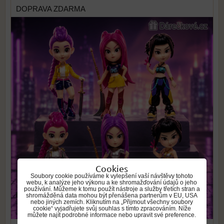
DOPRAVA ZDARMA
Cookies
Soubory cookie používáme k vylepšení vaší návštěvy tohoto
webu, k analýze jeho výkonu a ke shromažďování údajů o jeho
používání. Můžeme k tomu použít nástroje a služby třetích stran a
shromážděná data mohou být přenášena partnerům v EU, USA
nebo jiných zemích. Kliknutím na „Přijmout všechny soubory
cookie“ vyjadřujete svůj souhlas s tímto zpracováním. Níže
můžete najít podrobné informace nebo upravit své preference.