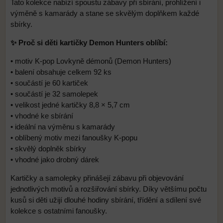
Tato kolekce nabízí spoustu zábavy při sbírání, prohlížení i
výměně s kamarády a stane se skvělým doplňkem každé
sbírky.
✨ Proč si děti kartičky Demon Hunters oblíbí:
• motiv K-pop Lovkyně démonů (Demon Hunters)
• balení obsahuje celkem 92 ks
• součástí je 60 kartiček
• součástí je 32 samolepek
• velikost jedné kartičky 8,8 × 5,7 cm
• vhodné ke sbírání
• ideální na výměnu s kamarády
• oblíbený motiv mezi fanoušky K-popu
• skvělý doplněk sbírky
• vhodné jako drobný dárek
Kartičky a samolepky přinášejí zábavu při objevování
jednotlivých motivů a rozšiřování sbírky. Díky většímu počtu
kusů si děti užijí dlouhé hodiny sbírání, třídění a sdílení své
kolekce s ostatními fanoušky.