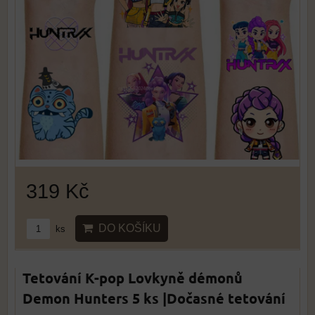
319 Kč
DO KOŠÍKU
ks
Tetování K-pop Lovkyně démonů
Demon Hunters 5 ks |Dočasné tetování