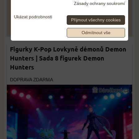
Zásady ochrany soukromí
549 Kč
Ukázat podrobnosti
Přijmout všechny cookies
DO KOŠÍKU
ks
Odmítnout vše
Figurky K-Pop Lovkyně démonů Demon
Hunters | Sada 8 figurek Demon
Hunters
DOPRAVA ZDARMA