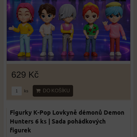
629 Kč
DO KOŠÍKU
ks
Figurky K-Pop Lovkyně démonů Demon
Hunters 6 ks | Sada pohádkových
figurek